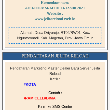
Kemenkumham:
AHU-0002874-AH.01.14 Tahun 2021
Website :
www.jelitareload.web.id
Alamat : Desa Driyorejo, RT02/RW01, Kec.
Nguntoronadi, Kab. Magetan, Prov. Jawa Timur
PENDAFTARAN JELITA RELOAD
Pendaftaran Marketing Master Dealer Baru Server Jelita
Reload
Ketik :
SERVERJL#NAMA#KOTA
Contoh :
M CELL#BIMA
Kirim ke SMS Center