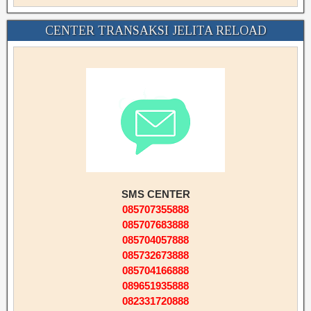
CENTER TRANSAKSI JELITA RELOAD
SMS CENTER
085707355888
085707683888
085704057888
085732673888
085704166888
089651935888
082331720888