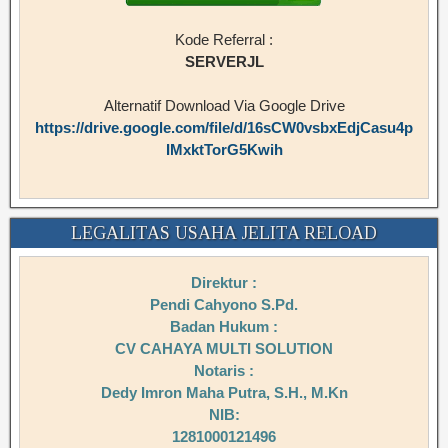
Kode Referral :
SERVERJL
Alternatif Download Via Google Drive
https://drive.google.com/file/d/16sCW0vsbxEdjCasu4p
IMxktTorG5Kwih
LEGALITAS USAHA JELITA RELOAD
Direktur :
Pendi Cahyono S.Pd.
Badan Hukum :
CV CAHAYA MULTI SOLUTION
Notaris :
Dedy Imron Maha Putra, S.H., M.Kn
NIB:
1281000121496