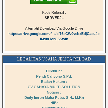
Kode Referral :
SERVERJL
Alternatif Download Via Google Drive
https://drive.google.com/file/d/16sCW0vsbxEdjCasu4p
IMxktTorG5Kwih
LEGALITAS USAHA JELITA RELOAD
Direktur :
Pendi Cahyono S.Pd.
Badan Hukum :
CV CAHAYA MULTI SOLUTION
Notaris :
Dedy Imron Maha Putra, S.H., M.Kn
NIB: