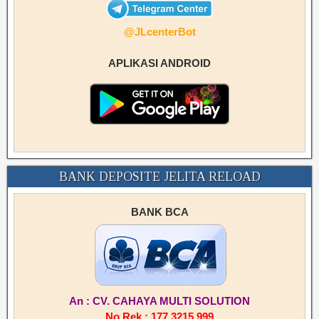
@JLcenterBot
APLIKASI ANDROID
BANK DEPOSITE JELITA RELOAD
BANK BCA
An : CV. CAHAYA MULTI SOLUTION
No Rek : 177.3215.999