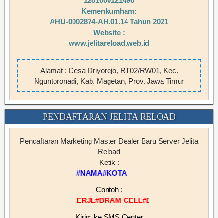
1281000121496
Kemenkumham:
AHU-0002874-AH.01.14 Tahun 2021
Website :
www.jelitareload.web.id
Alamat : Desa Driyorejo, RT02/RW01, Kec.
Nguntoronadi, Kab. Magetan, Prov. Jawa Timur
PENDAFTARAN JELITA RELOAD
Pendaftaran Marketing Master Dealer Baru Server Jelita
Reload
Ketik :
ERJL#NAMA#KOTA
Contoh :
SERVERJL#BRAM CELL#BIMA
Kirim ke SMS Center