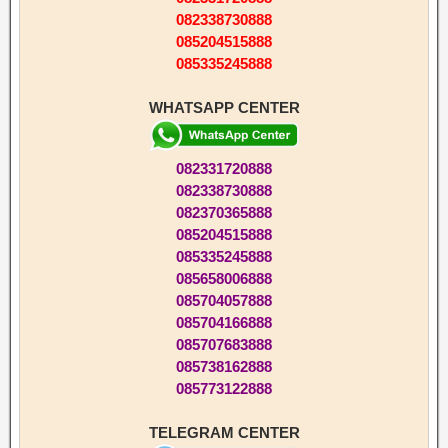
082338730888
085204515888
085335245888
WHATSAPP CENTER
082331720888
082338730888
082370365888
085204515888
085335245888
085658006888
085704057888
085704166888
085707683888
085738162888
085773122888
TELEGRAM CENTER