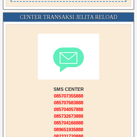
CENTER TRANSAKSI JELITA RELOAD
SMS CENTER
085707355888
085707683888
085704057888
085732673888
085704166888
089651935888
082331720888