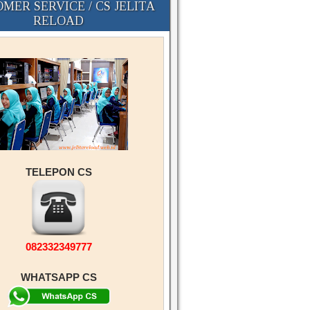
MER SERVICE / CS JELITA
RELOAD
TELEPON CS
082332349777
WHATSAPP CS