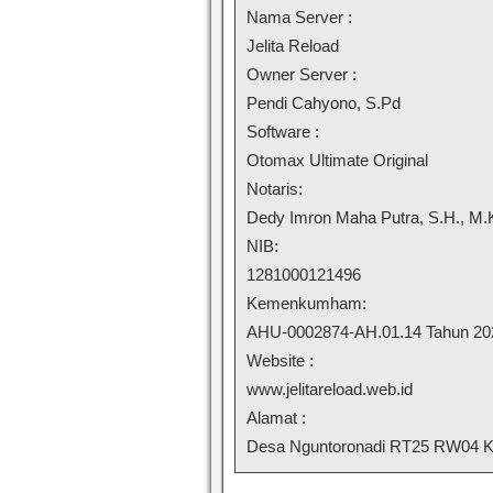
Nama Server :
Jelita Reload
Owner Server :
Pendi Cahyono, S.Pd
Software :
Otomax Ultimate Original
Notaris:
Dedy Imron Maha Putra, S.H., M.
NIB:
1281000121496
Kemenkumham:
AHU-0002874-AH.01.14 Tahun 20
Website :
www.jelitareload.web.id
Alamat :
Desa Nguntoronadi RT25 RW04 Ke