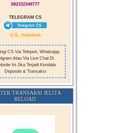
082332349777
TELEGRAM CS
@JL_Helpdesk
ngi CS Via Telepon, Whatsapp,
elgram Atau Via Live Chat Di
bsite Ini Jika Terjadi Kendala
Deposite & Transaksi
TER TRANSAKSI JELITA
RELOAD