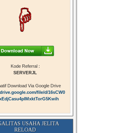
Kode Referral :
SERVERJL
natif Download Via Google Drive
/drive.google.com/file/d/16sCW0
xEdjCasu4pIMxktTorG5Kwih
GALITAS USAHA JELITA
RELOAD