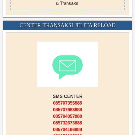
& Transaksi
CENTER TRANSAKSI JELITA RELOAD
SMS CENTER
085707355888
085707683888
085704057888
085732673888
085704166888