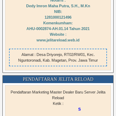
Notaris :
Dedy Imron Maha Putra, S.H., M.Kn
NIB:
1281000121496
Kemenkumham:
AHU-0002874-AH.01.14 Tahun 2021
Website :
www.jelitareload.web.id
Alamat : Desa Driyorejo, RT02/RW01, Kec.
Nguntoronadi, Kab. Magetan, Prov. Jawa Timur
PENDAFTARAN JELITA RELOAD
Pendaftaran Marketing Master Dealer Baru Server Jelita
Reload
Ketik :
SERVERJL#NAMA#KOTA