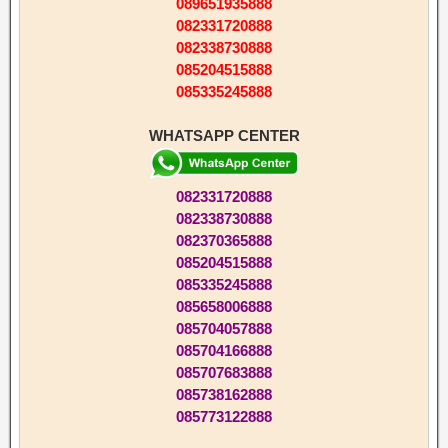
089651935888
082331720888
082338730888
085204515888
085335245888
WHATSAPP CENTER
082331720888
082338730888
082370365888
085204515888
085335245888
085658006888
085704057888
085704166888
085707683888
085738162888
085773122888