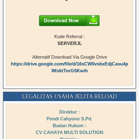
Kode Referral :
SERVERJL
Alternatif Download Via Google Drive
https://drive.google.com/file/d/16sCW0vsbxEdjCasu4p
IMxktTorG5Kwih
LEGALITAS USAHA JELITA RELOAD
Direktur :
Pendi Cahyono S.Pd.
Badan Hukum :
CV CAHAYA MULTI SOLUTION