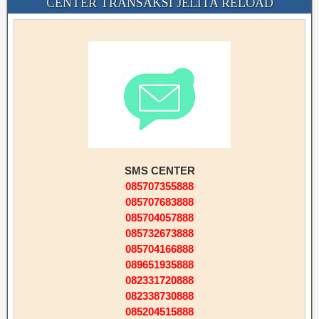
CENTER TRANSAKSI JELITA RELOAD
SMS CENTER
085707355888
085707683888
085704057888
085732673888
085704166888
089651935888
082331720888
082338730888
085204515888