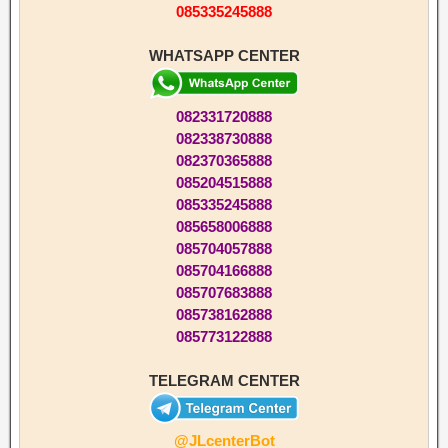
085335245888
WHATSAPP CENTER
082331720888
082338730888
082370365888
085204515888
085335245888
085658006888
085704057888
085704166888
085707683888
085738162888
085773122888
TELEGRAM CENTER
@JLcenterBot