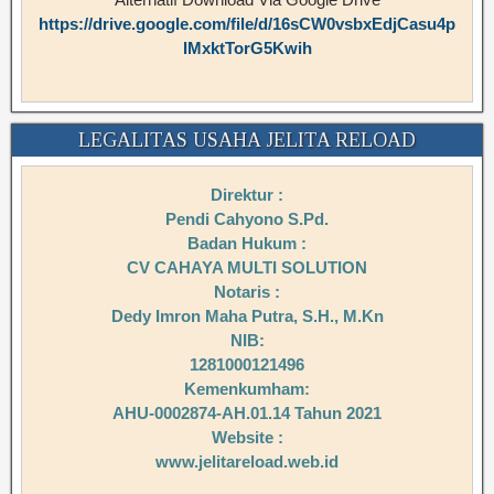
https://drive.google.com/file/d/16sCW0vsbxEdjCasu4p
IMxktTorG5Kwih
LEGALITAS USAHA JELITA RELOAD
Direktur :
Pendi Cahyono S.Pd.
Badan Hukum :
CV CAHAYA MULTI SOLUTION
Notaris :
Dedy Imron Maha Putra, S.H., M.Kn
NIB:
1281000121496
Kemenkumham:
AHU-0002874-AH.01.14 Tahun 2021
Website :
www.jelitareload.web.id