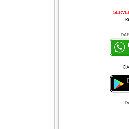
SERVE
K
DAF
DA
D