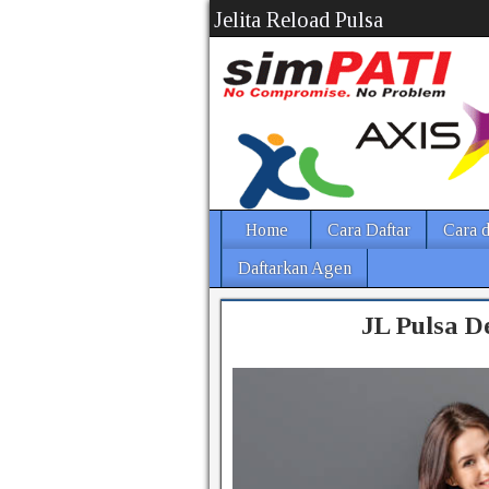
Jelita Reload Pulsa
Home
Cara Daftar
Cara d
Daftarkan Agen
JL Pulsa D