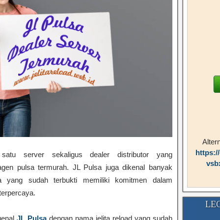
Alter
https:/
tu server sekaligus dealer distributor yang
vsb
gen pulsa termurah. JL Pulsa juga dikenal banyak
a yang sudah terbukti memiliki komitmen dalam
terpercaya.
LE
genal
JL Pulsa
dengan nama jelita reload yang sudah