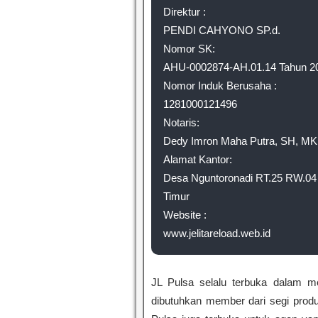
Direktur :
PENDI CAHYONO SP.d.
Nomor SK:
AHU-0002874-AH.01.14 Tahun 2
Nomor Induk Berusaha :
1281000121496
Notaris:
Dedy Imron Maha Putra, SH, MK
Alamat Kantor:
Desa Nguntoronadi RT.25 RW.04 
Timur
Website :
www.jelitareload.web.id
JL Pulsa selalu terbuka dalam m
dibutuhkan member dari segi produ