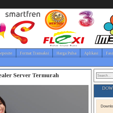
eposite
Format Transaksi
Harga Pulsa
Aplikasi
Fasi
ealer Server Termurah
DOWN
Downloa