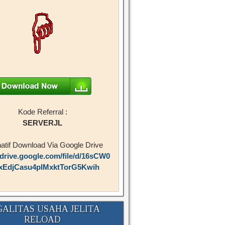
Kode Referral :
SERVERJL
natif Download Via Google Drive
/drive.google.com/file/d/16sCW0
xEdjCasu4pIMxktTorG5Kwih
GALITAS USAHA JELITA
RELOAD