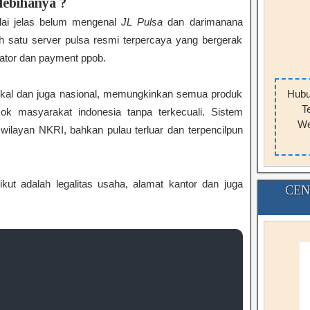
lebihanya ?
lai jelas belum mengenal
JL Pulsa
dan darimanana
h satu server pulsa resmi terpercaya yang bergerak
erator dan payment ppob.
Hubu
okal dan juga nasional, memungkinkan semua produk
T
sok masyarakat indonesia tanpa terkecuali. Sistem
We
wilayan NKRI, bahkan pulau terluar dan terpencilpun
kut adalah legalitas usaha, alamat kantor dan juga
CEN