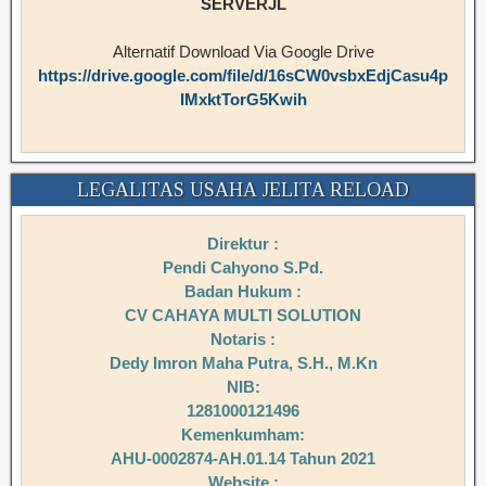
SERVERJL
Alternatif Download Via Google Drive
https://drive.google.com/file/d/16sCW0vsbxEdjCasu4p
IMxktTorG5Kwih
LEGALITAS USAHA JELITA RELOAD
Direktur :
Pendi Cahyono S.Pd.
Badan Hukum :
CV CAHAYA MULTI SOLUTION
Notaris :
Dedy Imron Maha Putra, S.H., M.Kn
NIB:
1281000121496
Kemenkumham:
AHU-0002874-AH.01.14 Tahun 2021
Website :