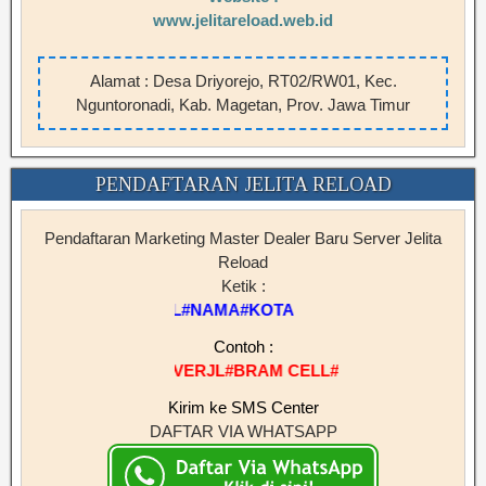
www.jelitareload.web.id
Alamat : Desa Driyorejo, RT02/RW01, Kec.
Nguntoronadi, Kab. Magetan, Prov. Jawa Timur
PENDAFTARAN JELITA RELOAD
Pendaftaran Marketing Master Dealer Baru Server Jelita
Reload
Ketik :
RVERJL#NAMA#KOTA
Contoh :
SERVERJL#BRAM CELL#BIMA
Kirim ke SMS Center
DAFTAR VIA WHATSAPP