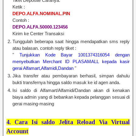
Tiket Deposite Caranya:
Ketik :
DEPO.ALFA.NOMINAL.PIN
Contoh :
DEPO.ALFA.50000.123456
Kirim ke Center Transaksi
Tunggulah beberapa saat hingga mendapatkan sms reply
atau balasan. contoh reply tiket :
"
Tunjukkan Kode Bayar 1001374316054 dengan
menyebutkan Merchant ID PLASAMALL kepada kasir
gerai Alfamart,Alfamidi,Dandan
"
Jika transfer atau pembayaran berhasil, simpan dahulu
bukti transfernya hingga saldo masuk ke id agen anda.
Isi saldo di Alfamart/Alfamidi/Dandan akan di kenakan
biaya admin yang di bebankan kepada pelanggan sesuai di
gerai masing-masing
4. Cara Isi saldo Jelita Reload Via Virtual
Account